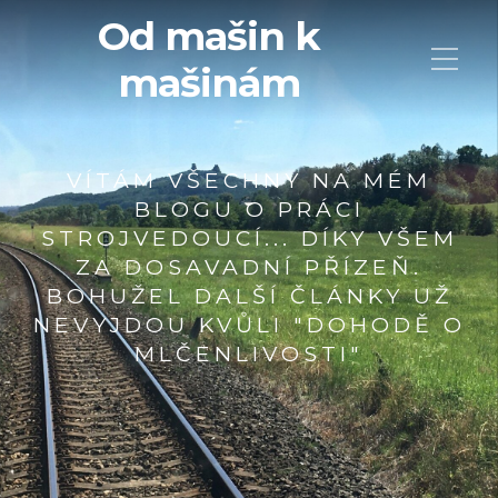
Od mašin k
mašinám
VÍTÁM VŠECHNY NA MÉM
BLOGU O PRÁCI
STROJVEDOUCÍ... DÍKY VŠEM
ZA DOSAVADNÍ PŘÍZEŇ.
BOHUŽEL DALŠÍ ČLÁNKY UŽ
NEVYJDOU KVŮLI "DOHODĚ O
MLČENLIVOSTI"