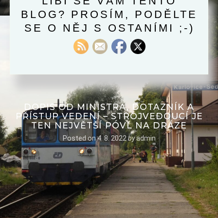
LÍBÍ SE VÁM TENTO
BLOG? PROSÍM, PODĚLTE
SE O NĚJ S OSTANÍMI ;-)
DOPIS OD MINISTRA, DOTAZNÍK A
PŘÍSTUP VEDENÍ – STROJVEDOUCÍ JE
TEN NEJVĚTŠÍ PÓVL NA DRÁZE
Posted on
4. 8. 2022
by
admin