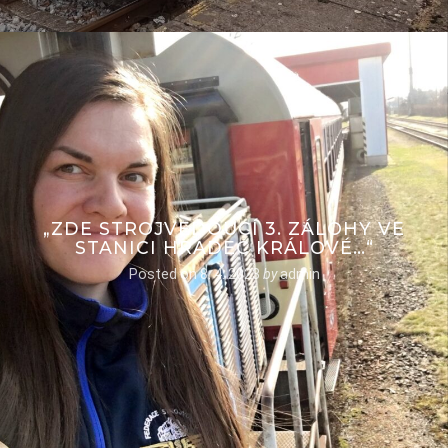
„ZDE STROJVEDOUCÍ 3. ZÁLOHY VE
STANICI HRADEC KRÁLOVÉ…“
Posted on
8. 4. 2023
by
admin