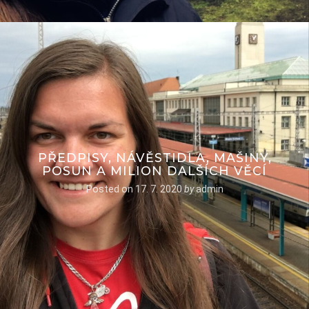
PŘEDPISY, NÁVĚSTIDLA, MAŠINY,
POSUN A MILION DALŠÍCH VĚCÍ
Posted on
17. 7. 2020
by
admin