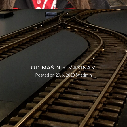
OD MAŠIN K MAŠINÁM
Posted on
29. 6. 2020
by
admin