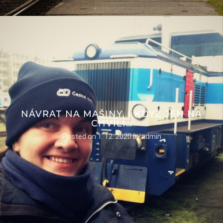
NÁVRAT NA MAŠINY, I KDYŽ JEN NA
CHVÍLI…
Posted on
1. 12. 2020
by
admin