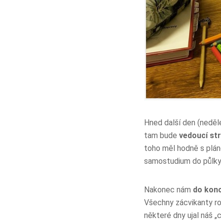
Hned další den (neděl
tam bude
vedoucí st
toho měl hodně s plán
samostudium do půlky 
Nakonec nám
do kon
Všechny zácvikanty ro
některé dny ujal náš „c