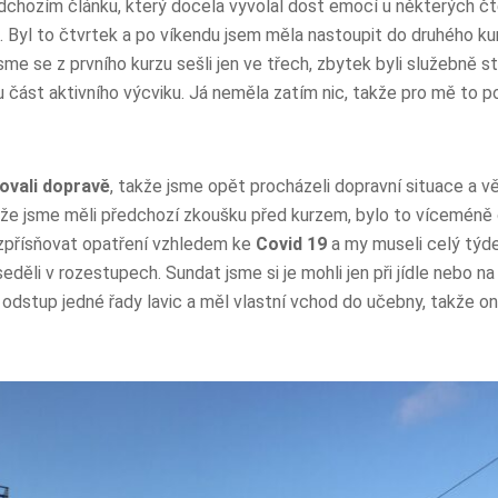
dchozím článku, který docela vyvolal dost emocí u některých čten
u. Byl to čtvrtek a po víkendu jsem měla nastoupit do druhého k
sme se z prvního kurzu sešli jen ve třech, zbytek byli služebně st
 část aktivního výcviku. Já neměla zatím nic, takže pro mě to p
ovali dopravě
, takže jsme opět procházeli dopravní situace a vě
, že jsme měli předchozí zkoušku před kurzem, bylo to víceméně o
 zpřísňovat opatření vzhledem ke
Covid 19
a my museli celý týd
eděli v rozestupech. Sundat jsme si je mohli jen při jídle nebo na
 odstup jedné řady lavic a měl vlastní vchod do učebny, takže o