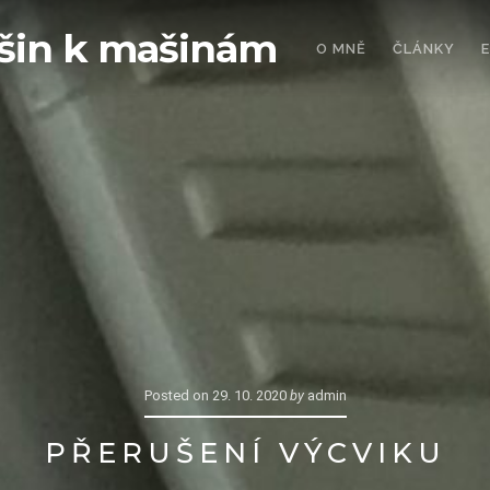
šin k mašinám
O MNĚ
ČLÁNKY
Posted on
29. 10. 2020
by
admin
PŘERUŠENÍ VÝCVIKU