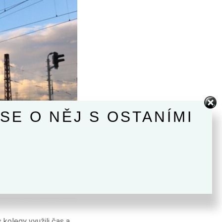
SE O NĚJ S OSTANÍMI
 kolegy využili čas a