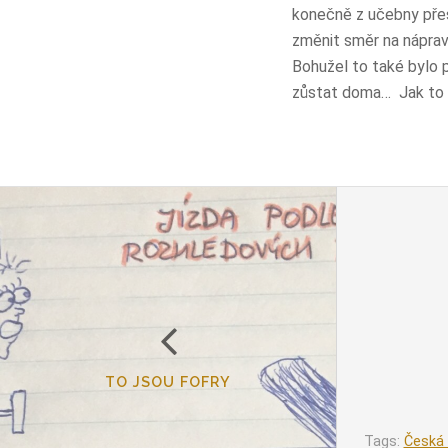
konečně z učebny přesun
změnit směr na náprav
Bohužel to také bylo p
zůstat doma… Jak to b
TO JSOU FOFRY
Tags:
Česká