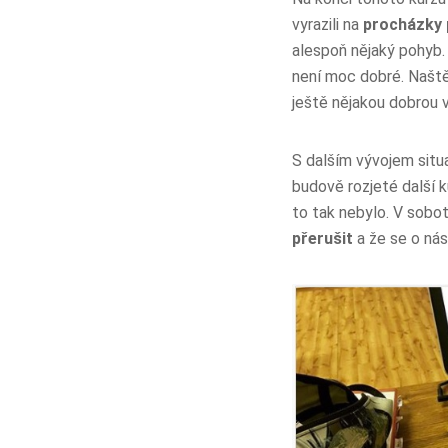
vyrazili na
procházky 
alespoň nějaký pohyb. 
není moc dobré. Naštěs
ještě nějakou dobrou v
S dalším vývojem situ
budově rozjeté další k
to tak nebylo. V sobo
přerušit
a že se o nás