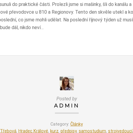
uli do praktické části. Prolezli jsme si mašinky, šli do kanálu a 
ové převodovce u 810 a Regionovy. Tento den skvěle utekl a ko
oslední, co jsme mohli udělat. Na poslední říjnový týden už mus
ude dál, nikdo neví…
Posted by
ADMIN
Category:
Články
 Třebová
,
Hradec Králové
,
kurz
,
předpisy
,
samostudium
,
strojvedoucí