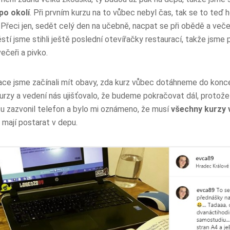
po okolí
. Při prvním kurzu na to vůbec nebyl čas, tak se to teď h
Přeci jen, sedět celý den na učebně, nacpat se při obědě a večeři 
tí jsme stihli ještě poslední otevířačky restaurací, takže jsme 
ečeři a pivko.
ace jsme začínali mít obavy, zda kurz vůbec dotáhneme do konce.
urzy a vedení nás ujišťovalo, že budeme pokračovat dál, protože 
tu zazvonil telefon a bylo mi oznámeno, že musí
všechny kurzy 
 mají postarat v depu.