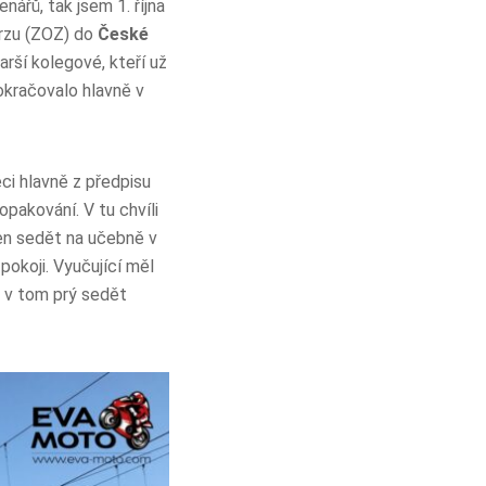
ářů, tak jsem 1. října
urzu (ZOZ) do
České
arší kolegové, kteří už
okračovalo hlavně v
ci hlavně z předpisu
pakování. V tu chvíli
en sedět na učebně v
 pokoji. Vyučující měl
n v tom prý sedět