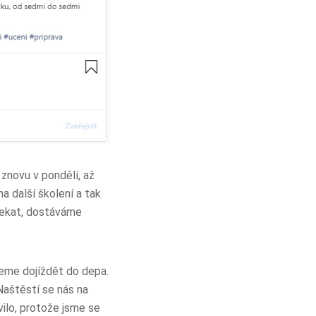
znovu v pondělí, až
a další školení a tak
čekat, dostáváme
deme dojíždět do depa.
Naštěstí se nás na
vilo, protože jsme se