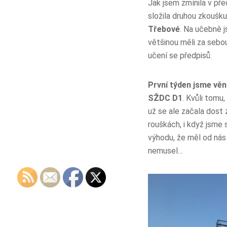
Jak jsem zmínila v pře
složila druhou zkoušk
Třebové
. Na učebně j
většinou měli za sebou
učení se předpisů.
První týden jsme věn
SŽDC D1
. Kvůli tomu
už se ale začala dost
rouškách, i když jsme s
výhodu, že měl od nás
nemusel…