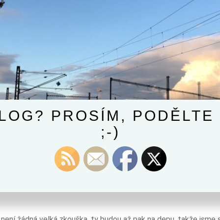
BLOG? PROSÍM, PODĚLTE 
;-)
Samozřejmě jsme se museli jít podívat i ke kolejím :-D…
není žádná velká zkouška, ty budou až pak na depu, takže jsme s