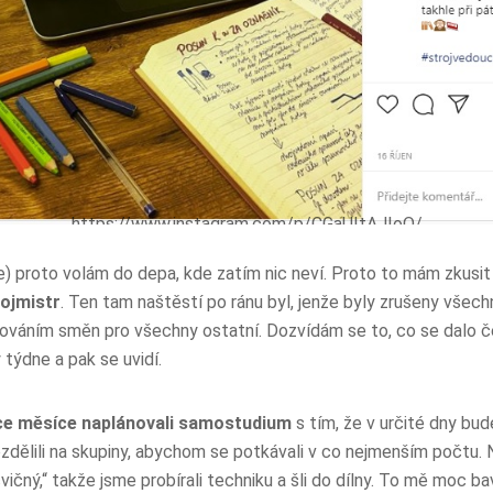
https://www.instagram.com/p/CGaUItAJIoO/
e) proto volám do depa, kde zatím nic neví. Proto to mám zkusit 
rojmistr
. Ten tam naštěstí po ránu byl, jenže byly zrušeny všechn
ováním směn pro všechny ostatní. Dozvídám se to, co se dalo 
týdne a pak se uvidí.
ce měsíce naplánovali samostudium
s tím, že v určité dny bu
zdělili na skupiny, abychom se potkávali v co nejmenším počtu. 
vičný,“ takže jsme probírali techniku a šli do dílny. To mě moc ba