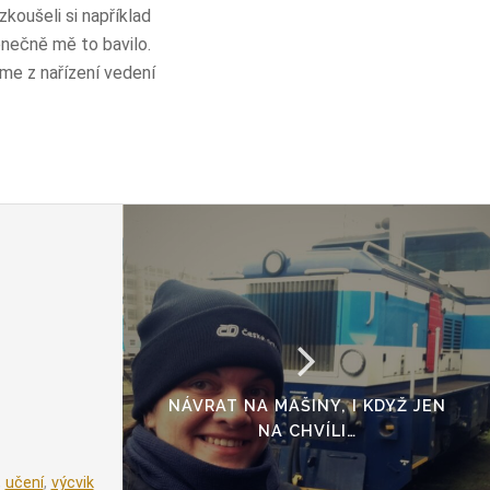
zkoušeli si například
nečně mě to bavilo.
íme z nařízení vedení
NÁVRAT NA MAŠINY, I KDYŽ JEN
NA CHVÍLI…
,
učení
,
výcvik